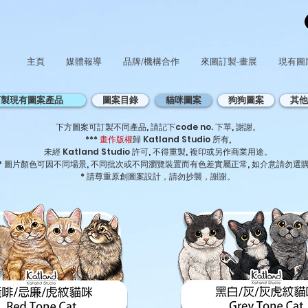
主頁
媒體報導
品牌/機構合作
來圖訂製-畫展
現有圖
訂製現有圖案產品
圖案目錄
貓咪圖案
狗狗圖案
其他
下方圖案可訂製不同產品, 請記下code no. 下單, 謝謝。
***
畫作版權
歸 Katland Studio 所有,
未經 Katland Studio 許可, 不得重製, 複印或另作商業用途。
* 圖片顏色可因不同場景, 不同批次或不同瀏覽裝置而有色差實屬正常, 如介意請勿選
* 請尊重原創圖案設計，請勿抄襲，謝謝。