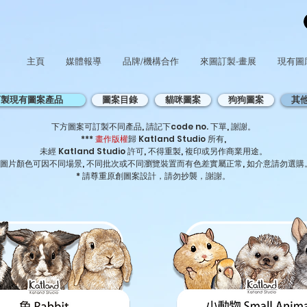
主頁
媒體報導
品牌/機構合作
來圖訂製-畫展
現有圖
訂製現有圖案產品
圖案目錄
貓咪圖案
狗狗圖案
其
下方圖案可訂製不同產品, 請記下code no. 下單, 謝謝。
***
畫作版權
歸 Katland Studio 所有,
未經 Katland Studio 許可, 不得重製, 複印或另作商業用途。
* 圖片顏色可因不同場景, 不同批次或不同瀏覽裝置而有色差實屬正常, 如介意請勿選購
* 請尊重原創圖案設計，請勿抄襲，謝謝。