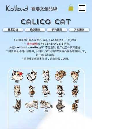
香港文創品牌
Calico cat
圖案目錄
貓咪圖案
狗狗圖案
其他圖案
​下方圖案可訂製不同產品, 請記下code no. 下單, 謝謝。
***
畫作版權
歸 Katland Studio 所有,
未經 Katland Studio 許可, 不得重製, 複印或另作商業用途。
* 圖片顏色可因不同場景, 不同批次或不同瀏覽裝置而有色差實屬正常,
如介意請勿選購。
* 請尊重原創圖案設計，請勿抄襲，謝謝
。