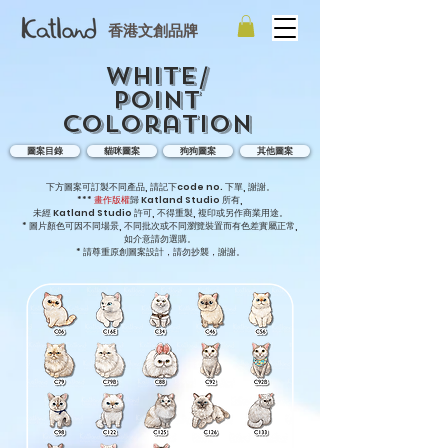
香港文創品牌
White/
Point
Coloration
圖案目錄
貓咪圖案
狗狗圖案
其他圖案
​下方圖案可訂製不同產品, 請記下code no. 下單, 謝謝。
***
畫作版權
歸 Katland Studio 所有,
未經 Katland Studio 許可, 不得重製, 複印或另作商業用途。
* 圖片顏色可因不同場景, 不同批次或不同瀏覽裝置而有色差實屬正常,
如介意請勿選購。
* 請尊重原創圖案設計，請勿抄襲，謝謝
。