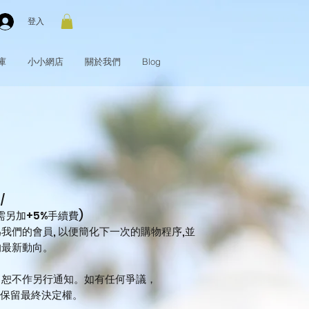
登入
庫
小小網店
關於我們
Blog
：
 /
 (需另加+5%手續費)
我們的會員, 以便簡化下一次的購物程序,並
的最新動向。
，恕不作另行通知。如有任何爭議，
io將保留最終決定權。