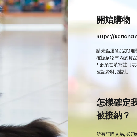
開始購物
https://katland
請先點選貨品加到購
確認購物車內的貨品
* 必須在填寫註冊
登記資料, 謝謝
。
怎樣確定
被接納？
所有訂購交易, 必