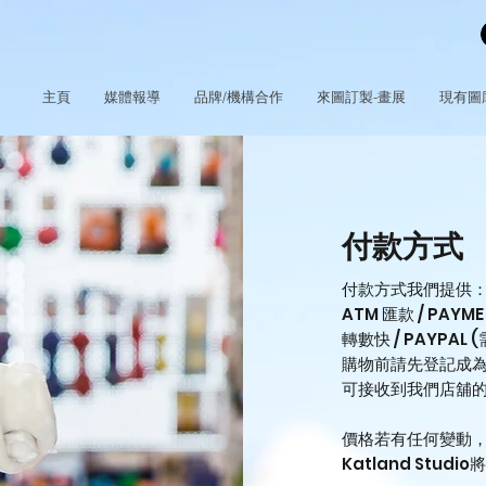
主頁
媒體報導
品牌/機構合作
來圖訂製-畫展
現有圖
付款方式
​付款方式我們提供
ATM 匯款 ​/ PAYME
轉數快​ /
PAYPAL
購物前請先登記成為
可接收到我們店舖
價格若有任何變動
Katland Stud