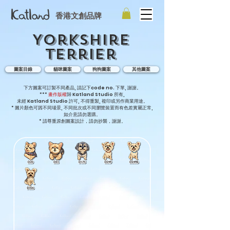
香港文創品牌
Yorkshire
Terrier
圖案目錄
貓咪圖案
狗狗圖案
其他圖案
下方圖案可訂製不同產品, 請記下code no. 下單, 謝謝。
***
畫作版權
歸 Katland Studio 所有,
未經 Katland Studio 許可, 不得重製, 複印或另作商業用途。
* 圖片顏色可因不同場景, 不同批次或不同瀏覽裝置而有色差實屬正常,
如介意請勿選購。
* 請尊重原創圖案設計，請勿抄襲，謝謝。