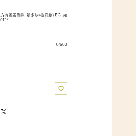
 上方有圖案目錄, 最多放4隻寵物) EG. 如
01”
*
0/500