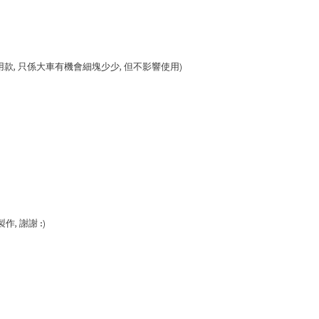
( 通用款, 只係大車有機會細塊少少, 但不影響使用)
, 謝謝 :)