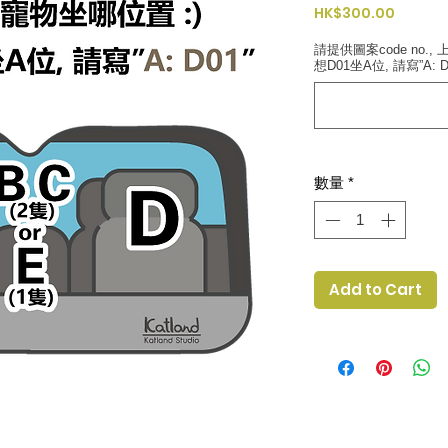
價
HK$300.00
格
請提供圖案code no.,
想D01坐A位, 請寫”A: D
數量
*
Add to Cart