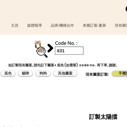
主頁
媒體報導
品牌/機構合作
來圖訂製-畫展
現有圖
如訂製現有圖案, 請先記下圖案+ 底色 (如需要) code no. 再下單, 謝謝。
底色
貓咪
狗狗
其他圖案
手機
​現有圖案訂製:
訂製太陽擋