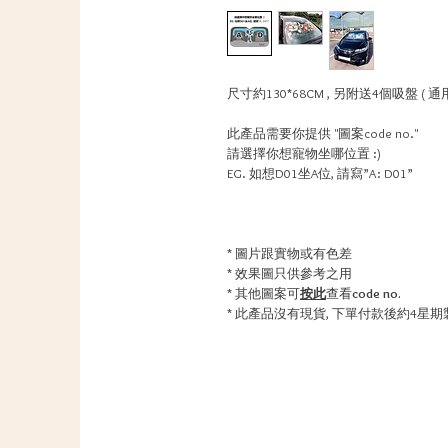
尺寸約130*68CM , 另附送4個吸盤 
此產品需要你提供 "圖案code no."
請選擇你想寵物坐哪位置 :)
EG. 如想D01坐A位, 請寫”A: D01”
* 圖片跟實物或有色差
* 效果圖只供參考之用
* 其他圖案可
按此
查看
code no.
* 此產品沒有現貨, 下單付款後約4星期製作