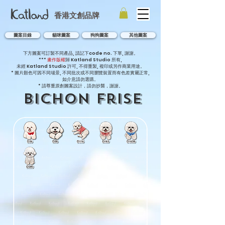
香港文創品牌
圖案目錄
貓咪圖案
狗狗圖案
其他圖案
下方圖案可訂製不同產品, 請記下code no. 下單, 謝謝。
***
畫作版權
歸 Katland Studio 所有,
未經 Katland Studio 許可, 不得重製, 複印或另作商業用途。
* 圖片顏色可因不同場景, 不同批次或不同瀏覽裝置而有色差實屬正常,
如介意請勿選購。
* 請尊重原創圖案設計，請勿抄襲，謝謝。
Bichon Frise