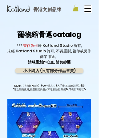
香港文創品牌
寵物縮骨遮catalog
***
畫作版權
歸 Katland Studio 所有,
未經 Katland Studio 許可, 不得重製, 複印或另作
商業用途。
請尊重創作心血, 請勿抄襲
小小網店 (只有部分作品售賣)
120g左右 (超輕+細把) , 90cm長左右 (人手量度, 或有誤差), 6骨
*適合細雨使用, 鍾意輕遮的朋友可考慮呢把, 細把D, 帶出街再輕鬆D