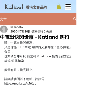
香港文創品牌
文章
katlandhk
2020年7月16日
讀畢需時 1 分鐘
中電出快閃優惠 - Katland 匙扣
嘩！中電出快閃優惠，
只是你係 
CLP 中電
 用戶而又成為咗「全心傳電」
會員，
儲夠積分即可於 
寵愛軒※Petzone
 換購 我們指定
款式 鎖匙扣
😍
數量有限，換完即止。
詳細請參閱以下網址，謝謝
👇
https://reurl.cc/Aq5Kzp